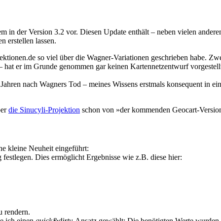
zem in der Version 3.2 vor. Diesen Update enthält – neben vielen ande
erstellen lassen.
ojektionen.de so viel über die Wagner-Variationen geschrieben habe. Z
– hat er im Grunde genommen gar keinen Kartennetzentwurf vorgestellt
3 Jahren nach Wagners Tod – meines Wissens erstmals konsequent in e
ber
die Sinucyli-Projektion
schon von »der kommenden Geocart-Version«
kleine Neuheit eingeführt:
estlegen. Dies ermöglicht Ergebnisse wie z.B. diese hier:
u rendern.
be ich einen
quick&dirty
-Ansatz gewählt: Die benötigten Werte wurden p