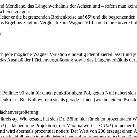
d Meridiane, das Längenverhältnis der Achsen und – sofern man keine
schen erzeugen.
lcher er die begrenzenden Breitenkreise auf
65°
und die begrenzenden 
s Ergebnis zeigt im Vergleich zum Wagner VIII somit eine kürzere Polli
)
h jede mögliche Wagner-Variation eindeutig identifizieren lässt (und j
das Ausmaß der Flächenvergrößerung sowie das Längenverhältnis der Ach
Pollinie: 90 steht für einen punktförmigen Pol, gegen Null nähert sich 
nkreise: Bei Null werden sie als gerade Linien (wie bei einem Pseud
Flächenvergrößerung;
lkreis
φ
. Wie gesagt, hat sich Dr. Böhm hier für einen prozentualen We
1
t
0
(= flächentreue Projektion), der Maximalwert ist
< 100
(in meiner I
d wird abermals prozentual notiert: Der Wert von 200 erzeugt einen Äqu
n nicht. Halbweg sinnvolle Werte liegen aber irgendwo zwischen 50 u