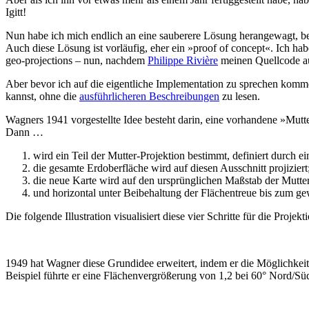
Igitt!
Nun habe ich mich endlich an eine sauberere Lösung herangewagt, bei
Auch diese Lösung ist vorläufig, eher ein »proof of concept«. Ich ha
geo-projections – nun, nachdem
Philippe Rivière
meinen Quellcode auf
Aber bevor ich auf die eigentliche Implementation zu sprechen kom
kannst, ohne die
ausführlicheren Beschreibungen
zu lesen.
Wagners 1941 vorgestellte Idee besteht darin, eine vorhandene »Mut
Dann …
wird ein Teil der Mutter-Projektion bestimmt, definiert durch
die gesamte Erdoberfläche wird auf diesen Ausschnitt projiziert
die neue Karte wird auf den ursprünglichen Maßstab der Mutte
und horizontal unter Beibehaltung der Flächentreue bis zum g
Die folgende Illustration visualisiert diese vier Schritte für die Pr
1949 hat Wagner diese Grundidee erweitert, indem er die Möglichkeit
Beispiel führte er eine Flächenvergrößerung von 1,2 bei 60° Nord/Süd 