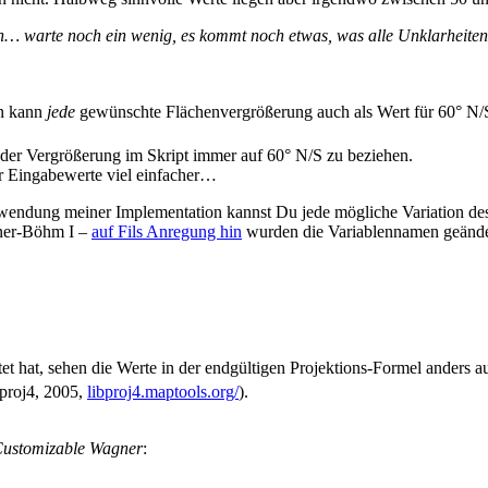
ren… warte noch ein wenig, es kommt noch etwas, was alle Unklarheiten 
n kann
jede
gewünschte Flächenvergrößerung auch als Wert für 60° N/S
der Vergrößerung im Skript immer auf 60° N/S zu beziehen.
er Eingabewerte viel einfacher…
endung meiner Implementation kannst Du jede mögliche Variation des 
gner-Böhm I –
auf Fils Anregung hin
wurden die Variablennamen geändert
t hat, sehen die Werte in der endgültigen Projektions-Formel anders au
bproj4, 2005,
libproj4.maptools.org/
).
ustomizable Wagner
: