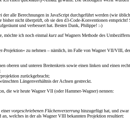
 der alle Berechnungen in JavaScript durchgeführt werden (wie üblich
be bisher nicht überprüft, ob sie den d3-Code-Konventionen entspricht!
S
geräumt und verbessert hat. Besten Dank, Philippe! :-)
me, möchte ich noch einmal
kurz
auf Wagners Methode des Umbezifferns 
ter-Projektion« zu nehmen – nämlich, im Falle von Wagner VII/VIII, de
 einen oberen und unteren Breitenkreis sowie einen linken und einen r
;
rprojektion zurückgebracht;
ewünschten Längenverhältnis der Achsen gestreckt.
ojektion, die wir heute Wagner VII (oder Hammer-Wagner) nennen:
 einer
vorgeschriebenen Flächenverzerrung
hinzugefügt hat, und zwar
an, welches in der als Wagner VIII bekannten Projektion resultiert: