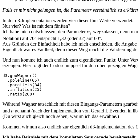
Falls es mir nicht gelungen ist, die Parameter verständlich zu erklä
In der d3-Implementation werden vier dieser fünf Werte verwendet.
Nur vier? Was ist mit dem fünften?
Ich habe mich entschlossen, den Parameter
φ
wegzulassen, denn ma
1
Notation) auf 70° entspricht 1,32 (oder 32) auf 60°.
Aus Gründen der Einfachheit habe ich mich entschieden, die Angabe 
Eigentlich war es Faulheit, denn dieser Weg macht die Validierung d
Und nun komme ich auch endlich zum eigentlichen Punkt: Unter Verw
erzeugen. Hier folgt der Codeschnippsel für den oben gezeigten Wa
d3.geoWagner()

  .poleline(65)

  .parallels(84)

  .inflation(25)

Während Wagner tatsächlich mit diesen Eingangs-Parametern gearbeite
und
n
genannt (nach der Implementation von Gerald I. Evenden in li
(Du wirst auch gleich noch sehen, warum ich das erwähne.)
Kommen wir nun also endlich zur eigentlich d3-Implementation des
C
Ich habe Beispiele mit dem kompletten Sourcecode bereitgestellt.