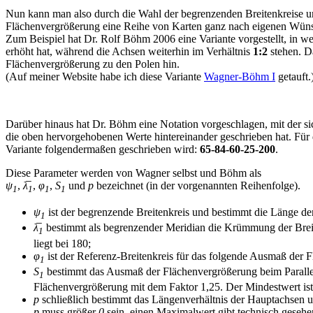
Nun kann man also durch die Wahl der begrenzenden Breitenkreise un
Flächenvergrößerung eine Reihe von Karten ganz nach eigenen Wün
Zum Beispiel hat Dr. Rolf Böhm 2006 eine Variante vorgestellt, in we
erhöht hat, während die Achsen weiterhin im Verhältnis
1:2
stehen. Da
Flächenvergrößerung zu den Polen hin.
(Auf meiner Website habe ich diese Variante
Wagner-Böhm I
getauft.
Darüber hinaus hat Dr. Böhm eine Notation vorgeschlagen, mit der sic
die oben hervorgehobenen Werte hintereinander geschrieben hat. Für 
Variante folgendermaßen geschrieben wird:
65-84-60-25-200
.
Diese Parameter werden von Wagner selbst und Böhm als
ψ
,
λ̅
,
φ
,
S
und
p
bezeichnet (in der vorgenannten Reihenfolge).
1
1
1
1
ψ
ist der begrenzende Breitenkreis und bestimmt die Länge der 
1
λ̅
bestimmt als begrenzender Meridian die Krümmung der Breite
1
liegt bei 180;
φ
ist der Referenz-Breitenkreis für das folgende Ausmaß der 
1
S
bestimmt das Ausmaß der Flächenvergrößerung beim Paralle
1
Flächenvergrößerung mit dem Faktor 1,25. Der Mindestwert is
p
schließlich bestimmt das Längenverhältnis der Hauptachsen un
p
muss größer
0
sein, einen Maximalwert gibt technisch gesehe