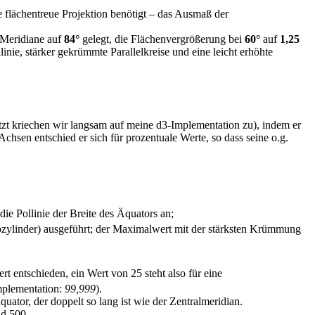
 flächentreue Projektion benötigt – das Ausmaß der
Meridiane auf
84°
gelegt, die Flächenvergrößerung bei
60°
auf
1,25
nie, stärker gekrümmte Parallelkreise und eine leicht erhöhte
etzt kriechen wir langsam auf meine d3-Implementation zu), indem er
sen entschied er sich für prozentuale Werte, so dass seine o.g.
die Pollinie der Breite des Äquators an;
ozylinder) ausgeführt; der Maximalwert mit der stärksten Krümmung
rt entschieden, ein Wert von 25 steht also für eine
mplementation:
99,999
).
ator, der doppelt so lang ist wie der Zentralmeridian.
nd 500.