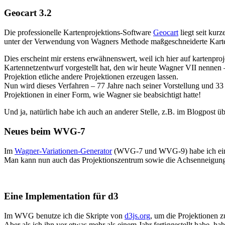
Geocart 3.2
Die professionelle Kartenprojektions-Software
Geocart
liegt seit kur
unter der Verwendung von Wagners Methode maßgeschneiderte Karten 
Dies erscheint mir erstens erwähnenswert, weil ich hier auf kartenpr
Kartennetzentwurf vorgestellt hat, den wir heute Wagner VII nennen 
Projektion etliche andere Projektionen erzeugen lassen.
Nun wird dieses Verfahren – 77 Jahre nach seiner Vorstellung und 3
Projektionen in einer Form, wie Wagner sie beabsichtigt hatte!
Und ja, natürlich habe ich auch an anderer Stelle, z.B. im Blogpost ü
Neues beim WVG-7
Im
Wagner-Variationen-Generator
(WVG-7 und WVG-9) habe ich eine 
Man kann nun auch das Projektionszentrum sowie die Achsenneigung f
Eine Implementation für d3
Im WVG benutze ich die Skripte von
d3js.org
, um die Projektionen z
Aber als ich ihn vor etwas mehr als einem Jahr fertiggestellt habe, ha