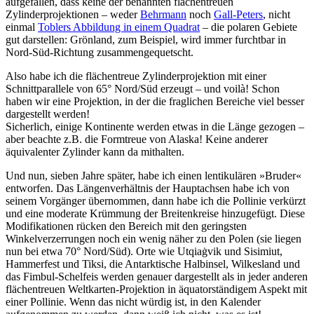
aufgefallen, dass keine der benannten flächentreuen
Zylinderprojektionen – weder
Behrmann
noch
Gall-Peters
, nicht
einmal
Toblers Abbildung in einem Quadrat
– die polaren Gebiete
gut darstellen: Grönland, zum Beispiel, wird immer furchtbar in
Nord-Süd-Richtung zusammengequetscht.
Also habe ich die flächentreue Zylinderprojektion mit einer
Schnittparallele von 65° Nord/Süd erzeugt – und voilà! Schon
haben wir eine Projektion, in der die fraglichen Bereiche viel besser
dargestellt werden!
Sicherlich, einige Kontinente werden etwas in die Länge gezogen –
aber beachte z.B. die Formtreue von Alaska! Keine anderer
äquivalenter Zylinder kann da mithalten.
Und nun, sieben Jahre später, habe ich einen lentikulären »Bruder«
entworfen. Das Längenverhältnis der Hauptachsen habe ich von
seinem Vorgänger übernommen, dann habe ich die Pollinie verkürzt
und eine moderate Krümmung der Breitenkreise hinzugefügt. Diese
Modifikationen rücken den Bereich mit den geringsten
Winkelverzerrungen noch ein wenig näher zu den Polen (sie liegen
nun bei etwa 70° Nord/Süd). Orte wie Utqiaġvik und Sisimiut,
Hammerfest und Tiksi, die Antarktische Halbinsel, Wilkesland und
das Fimbul-Schelfeis werden genauer dargestellt als in jeder anderen
flächentreuen Weltkarten-Projektion in äquatorständigem Aspekt mit
einer Pollinie. Wenn das nicht würdig ist, in den Kalender