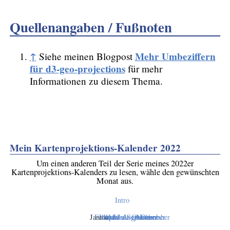
Quellenangaben / Fußnoten
↑
Mehr Umbeziffern
Siehe meinen Blogpost
für d3-geo-projections
für mehr
Informationen zu diesem Thema.
Mein Kartenprojektions-Kalender 2022
Um einen anderen Teil der Serie meines 2022er
Kartenprojektions-Kalenders zu lesen, wähle den gewünschten
Monat aus.
Intro
Januar
Februar
März
April
Mai
Juni
Juli
August
September
Oktober
November
Dezember