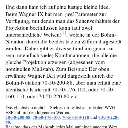
Und dann kam ich auf eine lustige kleine Idee.
zwei
Beim Wagner IX hat man
Parameter zur
Verfügung, mit denen man das Seitenverhältnis der
Projektion beeinflussen kann (auf zwei
[1]
unterschiedliche Weisen)
, welche in der Böhm-
Notation durch die beiden letzten Ziffern dargestellt
werden. Daher gibt es diverse (und um genau zu
sein, unendlich viele) Kombinationen, die alle die
gleiche Projektion erzeigen (abgesehen vom
nominellen Maßstab). Zum Beispiel: Der oben
erwähnte Wagner IX.i wird dargestellt durch die
Böhm-Notation 70-50-200-88, aber man erhält eine
identische Karte mit 70-50-176-100, oder 70-50-
160-110, oder 70-50-220-80 etc.
Das glaubst du nicht? – Sieh es dir selbst an, rufe den WVG-
ESP auf mit den folgenden Werten:
70-50-200-88
70-50-176-100
70-50-160-110
70-50-220-
,
,
und
80
.
Beachte, dass der Maßstab jedes Mal auf einen anderen Wert